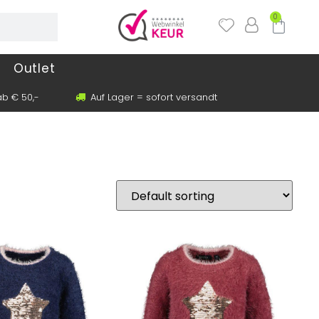
0
Outlet
b € 50,-
Auf Lager = sofort versandt