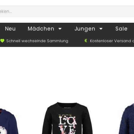
Neu
Mädchen
Jungen
Sale
Schnell wechselnde Sammlung
Kostenloser Versand a