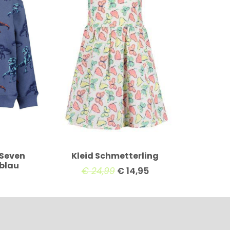
 Seven
Kleid Schmetterling
 blau
€
24,99
€
14,95