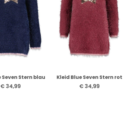
e Seven Stern blau
Kleid Blue Seven Stern rot
€
34,99
€
34,99