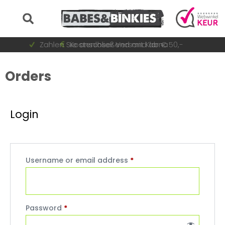
Auf Lager = sofort versandt
Zahlen Sie anschließend mit Klarna
Schnell wechselnde Sammlung
Kostenloser Versand ab € 50,-
Orders
Login
Username or email address
*
Password
*