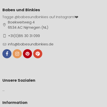
Babes und Binkies
Tagge
@babesundbinkies
auf Instagram!❤️
Boekweitweg 4
6534 AC Nijmegen (NL)
+31(0)85 30 31 099
info@babesundbinkies.de
Unsere Sozialen
…
Information