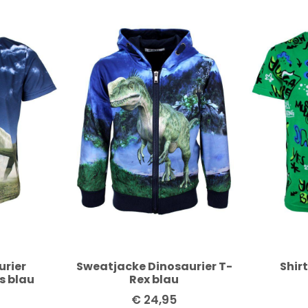
urier
Sweatjacke Dinosaurier T-
Shir
s blau
Rex blau
€
24,95