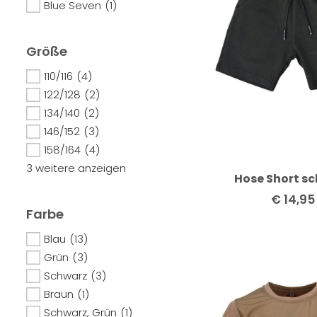
Blue Seven
(1)
Größe
110/116
(4)
122/128
(2)
134/140
(2)
146/152
(3)
158/164
(4)
3 weitere anzeigen
Hose Short s
€
14,95
Farbe
Blau
(13)
Grün
(3)
Schwarz
(3)
Braun
(1)
Schwarz, Grün
(1)