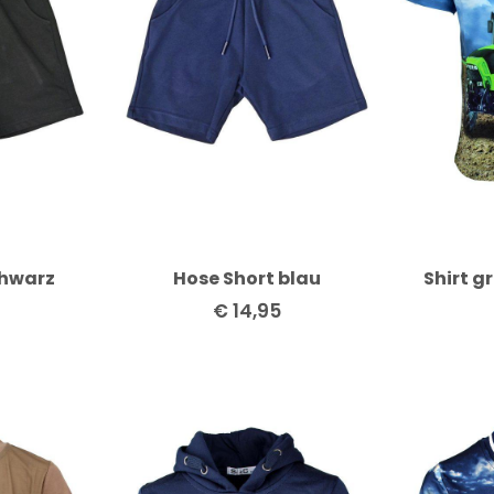
chwarz
Hose Short blau
Shirt g
€
14,95