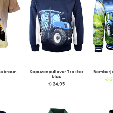
ss braun
Kapuzenpullover Traktor
Bomberja
blau
€
2
€
24,95