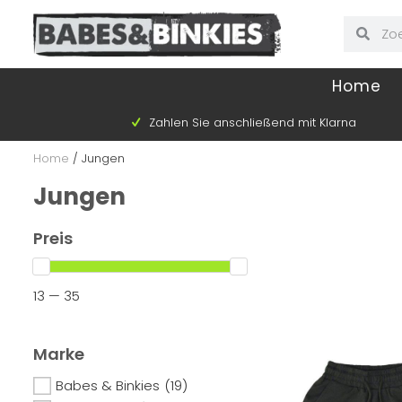
Home
Zahlen Sie anschließend mit Klarna
Home
/
Jungen
Jungen
Preis
13 — 35
Marke
Babes & Binkies
(19)