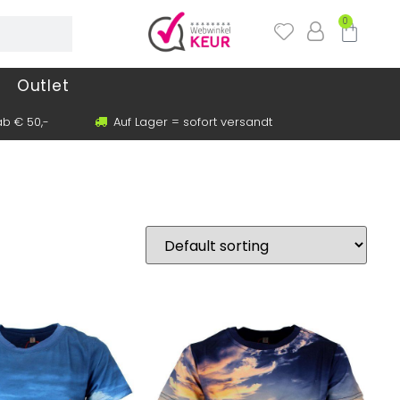
0
Outlet
b € 50,-
Auf Lager = sofort versandt