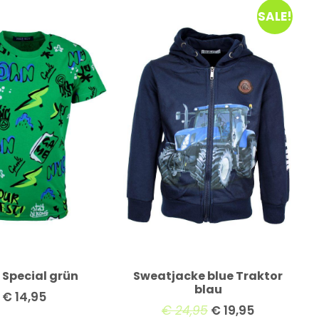
SALE!
t Special grün
Sweatjacke blue Traktor
blau
€
14,95
€
24,95
€
19,95