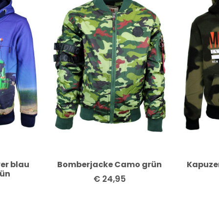
er blau
Bomberjacke Camo grün
Kapuze
rün
€
24,95