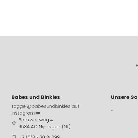
Babes und Binkies
Unsere So
Tagge
@babesundbinkies
auf
…
Instagram!❤️
Boekweitweg 4
6534 AC Nijmegen (NL)
+31(0)85 30 31 099