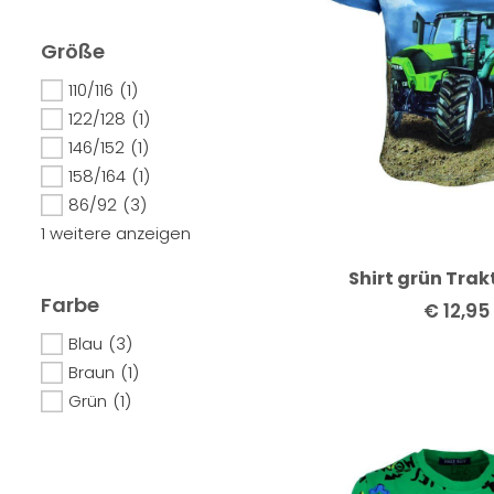
Größe
110/116
(1)
122/128
(1)
146/152
(1)
158/164
(1)
86/92
(3)
1 weitere anzeigen
Shirt grün Trak
Farbe
€
12,95
Blau
(3)
Braun
(1)
Grün
(1)