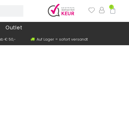
0
Outlet
b € 50,-
Auf Lager = sofort versandt