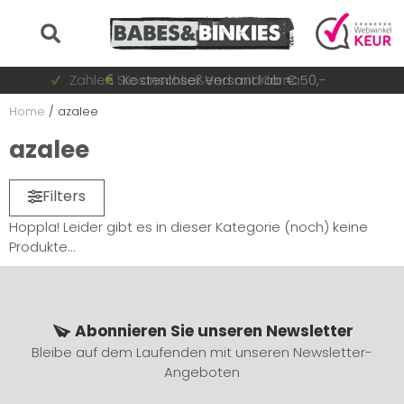
Auf Lager = sofort versandt
Zahlen Sie anschließend mit Klarna
Schnell wechselnde Sammlung
Kostenloser Versand ab € 50,-
Home
/
azalee
azalee
Filters
Hoppla! Leider gibt es in dieser Kategorie (noch) keine
Produkte...
Abonnieren Sie unseren Newsletter
Bleibe auf dem Laufenden mit unseren Newsletter-
Angeboten