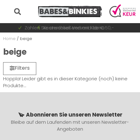
Auf Lager = sofort versandt
Zahlen Sie anschließend mit Klarna
Schnell wechselnde Sammlung
Kostenloser Versand ab € 50,-
Home
/
beige
beige
Filters
Hoppla! Leider gibt es in dieser Kategorie (noch) keine
Produkte...
Abonnieren Sie unseren Newsletter
Bleibe auf dem Laufenden mit unseren Newsletter-
Angeboten