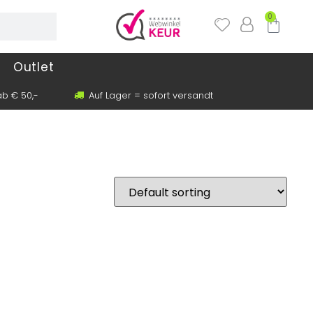
0
Outlet
b € 50,-
Auf Lager = sofort versandt