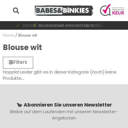
Auf Lager = sofort versandt
Zahlen Sie anschließend mit Klarna
Schnell wechselnde Sammlung
Kostenloser Versand ab € 50,-
Home
/
Blouse wit
Blouse wit
Filters
Hoppla! Leider gibt es in dieser Kategorie (noch) keine
Produkte...
Abonnieren Sie unseren Newsletter
Bleibe auf dem Laufenden mit unseren Newsletter-
Angeboten