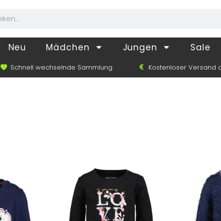
Neu
Mädchen
Jungen
Sale
Schnell wechselnde Sammlung
Kostenloser Versand a