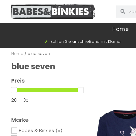
Home
Zahlen Sie anschließend mit Klarna
Home
/
blue seven
blue seven
Preis
20 — 35
Marke
Babes & Binkies
(5)