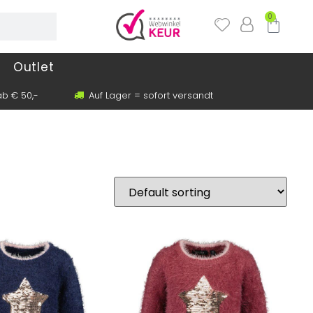
0
Outlet
b € 50,-
Auf Lager = sofort versandt