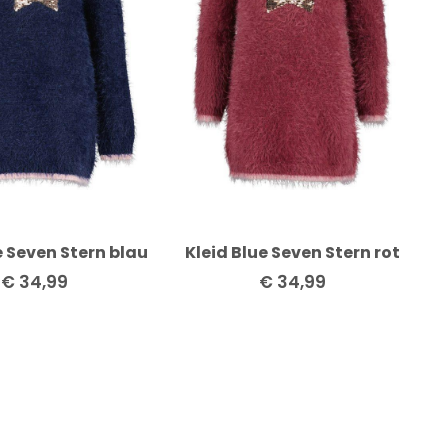
e Seven Stern blau
Kleid Blue Seven Stern rot
€
34,99
€
34,99