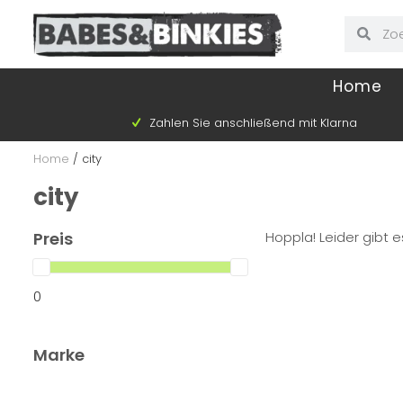
Home
Zahlen Sie anschließend mit Klarna
Home
/
city
city
Preis
Hoppla! Leider gibt e
0
Marke