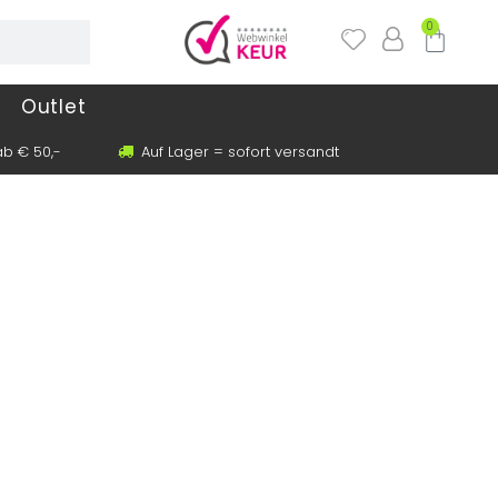
0
Outlet
b € 50,-
Auf Lager = sofort versandt