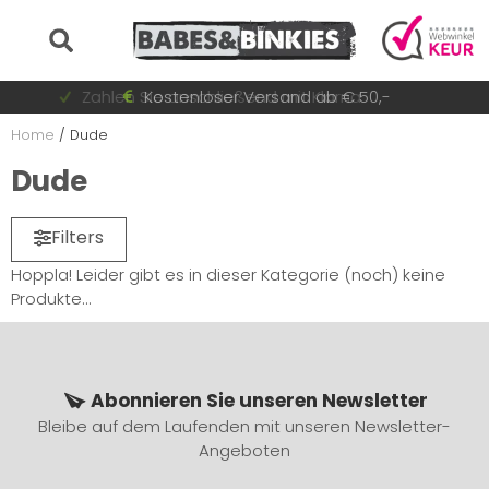
Auf Lager = sofort versandt
Zahlen Sie anschließend mit Klarna
Schnell wechselnde Sammlung
Kostenloser Versand ab € 50,-
Home
/
Dude
Dude
Filters
Hoppla! Leider gibt es in dieser Kategorie (noch) keine
Produkte...
Abonnieren Sie unseren Newsletter
Bleibe auf dem Laufenden mit unseren Newsletter-
Angeboten