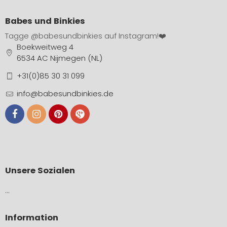
Babes und Binkies
Tagge
@babesundbinkies
auf Instagram!❤️
Boekweitweg 4
6534 AC Nijmegen (NL)
+31(0)85 30 31 099
info@babesundbinkies.de
Unsere Sozialen
…
Information