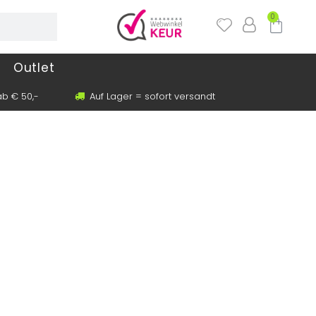
0
Outlet
b € 50,-
Auf Lager = sofort versandt