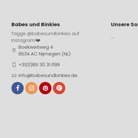
Babes und Binkies
Unsere So
Tagge
@babesundbinkies
auf
…
Instagram!❤️
Boekweitweg 4
6534 AC Nijmegen (NL)
+31(0)85 30 31 099
info@babesundbinkies.de