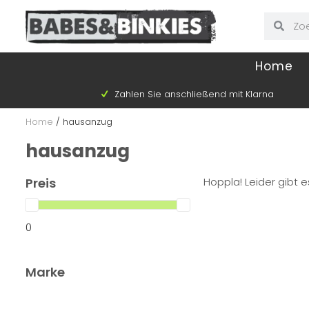
Home
Zahlen Sie anschließend mit Klarna
Home
/
hausanzug
hausanzug
Preis
Hoppla! Leider gibt e
0
Marke