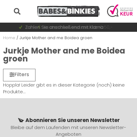
Auf Lager = sofort versandt
Zahlen Sie anschließend mit Klarna
Schnell wechselnde Sammlung
Kostenloser Versand ab € 50,-
Home
/
Jurkje Mother and me Boidea groen
Jurkje Mother and me Boidea
groen
Filters
Hoppla! Leider gibt es in dieser Kategorie (noch) keine
Produkte...
Abonnieren Sie unseren Newsletter
Bleibe auf dem Laufenden mit unseren Newsletter-
Angeboten