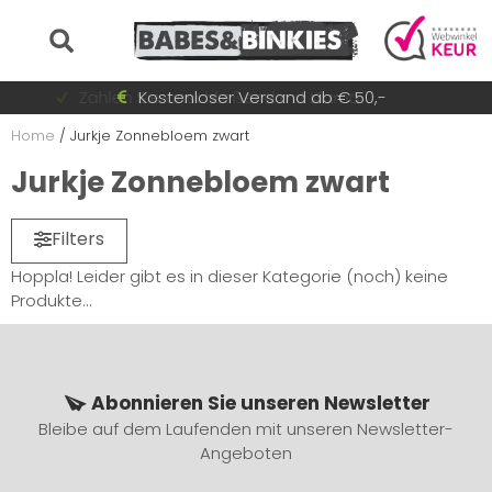
Auf Lager = sofort versandt
Zahlen Sie anschließend mit Klarna
Schnell wechselnde Sammlung
Kostenloser Versand ab € 50,-
Home
/
Jurkje Zonnebloem zwart
Jurkje Zonnebloem zwart
Filters
Hoppla! Leider gibt es in dieser Kategorie (noch) keine
Produkte...
Abonnieren Sie unseren Newsletter
Bleibe auf dem Laufenden mit unseren Newsletter-
Angeboten