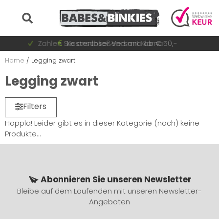
Auf Lager = sofort versandt
Zahlen Sie anschließend mit Klarna
Schnell wechselnde Sammlung
Kostenloser Versand ab € 50,-
Home
/
Legging zwart
Legging zwart
Filters
Hoppla! Leider gibt es in dieser Kategorie (noch) keine
Produkte...
Abonnieren Sie unseren Newsletter
Bleibe auf dem Laufenden mit unseren Newsletter-
Angeboten