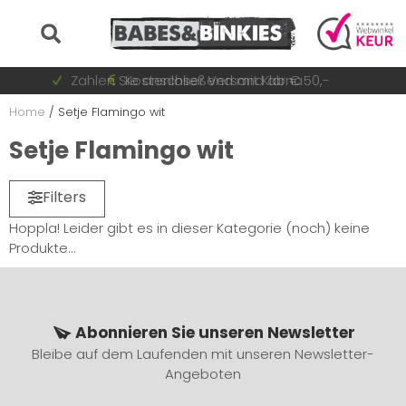
Auf Lager = sofort versandt
Zahlen Sie anschließend mit Klarna
Schnell wechselnde Sammlung
Kostenloser Versand ab € 50,-
Home
/
Setje Flamingo wit
Setje Flamingo wit
Filters
Hoppla! Leider gibt es in dieser Kategorie (noch) keine
Produkte...
Abonnieren Sie unseren Newsletter
Bleibe auf dem Laufenden mit unseren Newsletter-
Angeboten