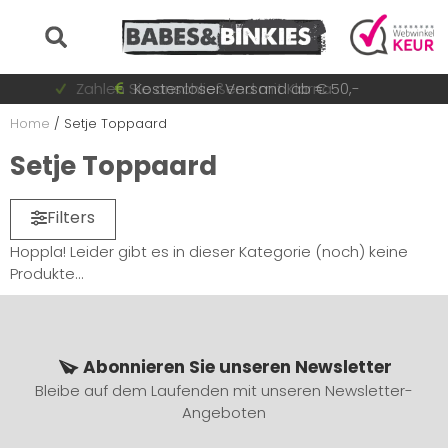
Auf Lager = sofort versandt
Zahlen Sie anschließend mit Klarna
Schnell wechselnde Sammlung
Kostenloser Versand ab € 50,-
Home
/
Setje Toppaard
Setje Toppaard
Filters
Hoppla! Leider gibt es in dieser Kategorie (noch) keine
Produkte...
Abonnieren Sie unseren Newsletter
Bleibe auf dem Laufenden mit unseren Newsletter-
Angeboten