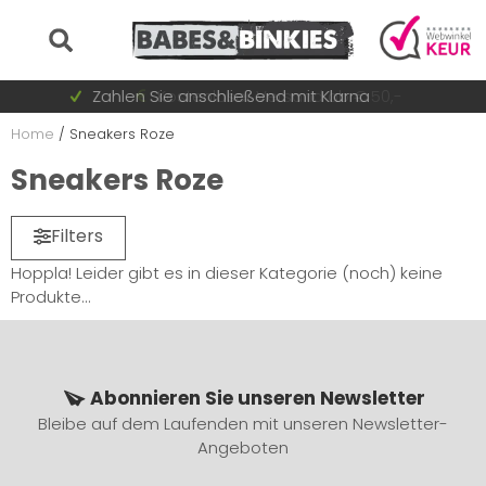
Auf Lager = sofort versandt
Zahlen Sie anschließend mit Klarna
Schnell wechselnde Sammlung
Kostenloser Versand ab € 50,-
Home
/
Sneakers Roze
Sneakers Roze
Filters
Hoppla! Leider gibt es in dieser Kategorie (noch) keine
Produkte...
Abonnieren Sie unseren Newsletter
Bleibe auf dem Laufenden mit unseren Newsletter-
Angeboten