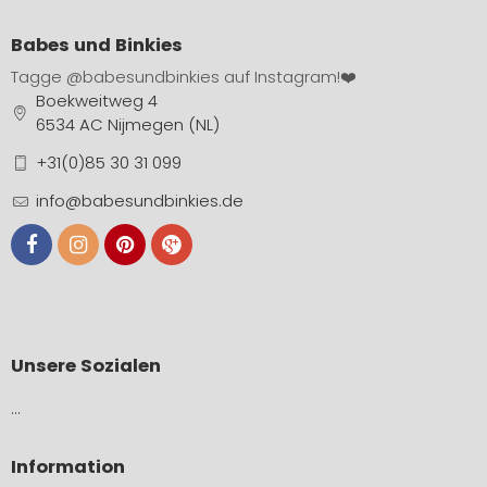
Babes und Binkies
Tagge
@babesundbinkies
auf Instagram!❤️
Boekweitweg 4
6534 AC Nijmegen (NL)
+31(0)85 30 31 099
info@babesundbinkies.de
Unsere Sozialen
…
Information