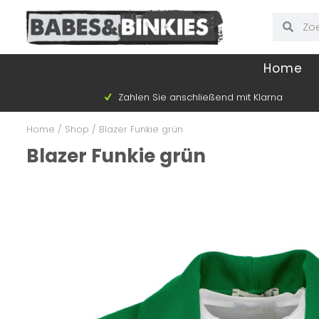
Home
Zahlen Sie anschließend mit Klarna
Home
/
Shop
/
Blazer Funkie grün
Blazer Funkie grün