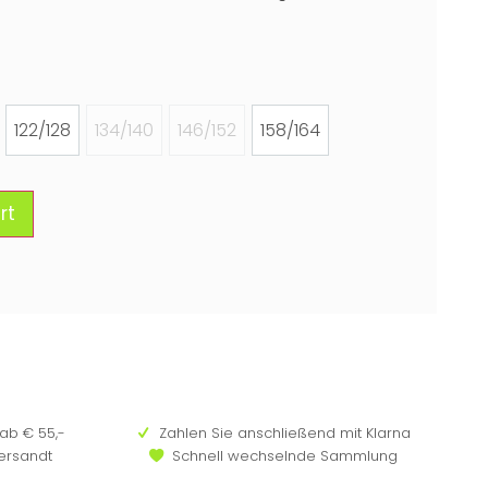
122/128
134/140
146/152
158/164
rt
ab € 55,-
Zahlen Sie anschließend mit Klarna
versandt
Schnell wechselnde Sammlung