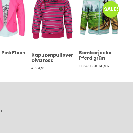
SALE!
 Pink Flash
Bomberjacke
Kapuzenpullover
Pferd grün
Diva rosa
€
24,95
€
14,95
€
29,95
n