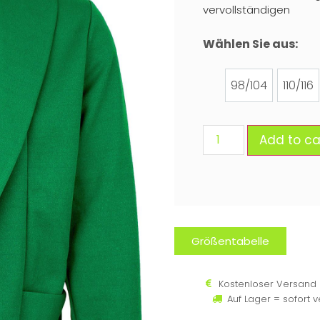
vervollständigen
Wählen Sie aus:
98/104
110/116
Add to ca
Größentabelle
Kostenloser Versand 
Auf Lager = sofort 