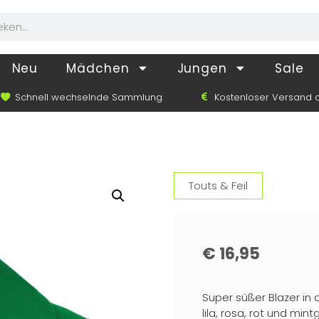
Neu
Mädchen
Jungen
Sale
Schnell wechselnde Sammlung
Kostenloser Versand a
Touts & Feil
€
16,95
Super süßer Blazer in 
lila, rosa, rot und min