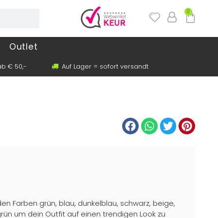
0
Outlet
b € 50,-
Auf Lager = sofort versandt
den Farben grün, blau, dunkelblau, schwarz, beige,
tgrün um dein Outfit auf einen trendigen Look zu