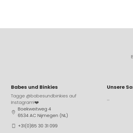
Babes und Binkies
Unsere So
Tagge
@babesundbinkies
auf
…
Instagram!❤️
Boekweitweg 4
6534 AC Nijmegen (NL)
+31(0)85 30 31 099