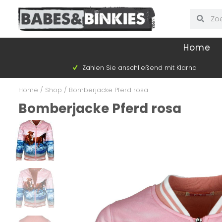
Home
Zahlen Sie anschließend mit Klarna
Home
/
Shop
/
Bomberjacke Pferd rosa
Bomberjacke Pferd rosa