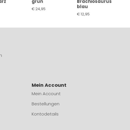
arz
grün
Brachiosaurus
blau
€
24,95
€
12,95
n
Mein Account
Mein Account
Bestellungen
Kontodetails