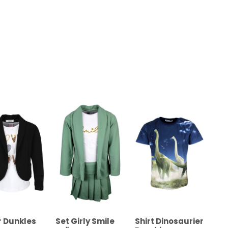
r Dunkles
Set Girly Smile
Shirt Dinosaurier