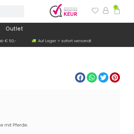
0
Outlet
b € 50,-
Auf Lager = sofort versandt
e mit Pferde.