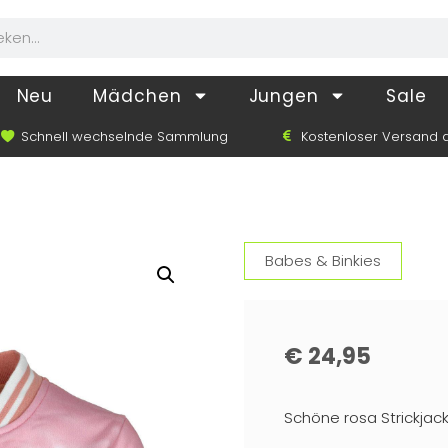
Neu
Mädchen
Jungen
Sale
Schnell wechselnde Sammlung
Kostenloser Versand a
Babes & Binkies
€
24,95
Schöne rosa Strickjack