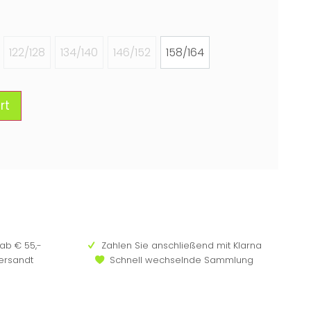
122/128
134/140
146/152
158/164
rt
ab € 55,-
Zahlen Sie anschließend mit Klarna
versandt
Schnell wechselnde Sammlung