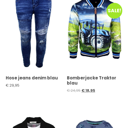
SALE!
Hose jeans denim blau
Bomberjacke Traktor
blau
€
29,95
€
24,95
€
18,95