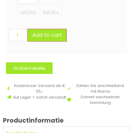
146/152
158/164
Add to cart
Größentabelle
Kostenloser Versand ab €
Zahlen Sie anschließend
55,-
mit Klarna
Schnell wechselnde
Auf Lager = sofort versandt
Sammlung
Productinformatie
Beschreibung