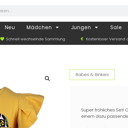
Neu
Mädchen
Jungen
Sale
Schnell wechselnde Sammlung
Kostenloser Versand a
Babes & Binkies
Super fröhliches Set!
einem dazu passender