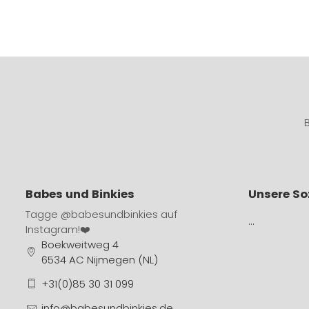
Babes und Binkies
Unsere So
Tagge
@babesundbinkies
auf
…
Instagram!❤️
Boekweitweg 4
6534 AC Nijmegen (NL)
+31(0)85 30 31 099
info@babesundbinkies.de