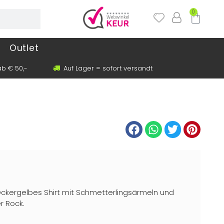
0
Outlet
b € 50,-
Auf Lager = sofort versandt
 Ockergelbes Shirt mit Schmetterlingsärmeln und
 Rock.