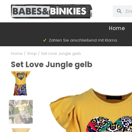
Home
Zahlen Sie anschließend mit Klarna
Home
/
Shop
/
Set Love Jungle gelb
Set Love Jungle gelb