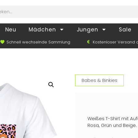
Neu
Mädchen
Jungen
Sale
Schnell wechselnde Sammlung
Kostenloser Versand a
Babes & Binkies
Weißes T-Shirt mit Au
Rosa, Grün und Beige.