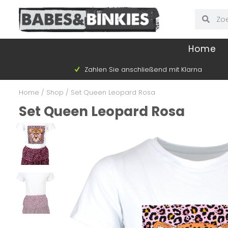
Home
Zahlen Sie anschließend mit Klarna
Home
/
Shop
/
Set Queen Leopard Rosa
Set Queen Leopard Rosa