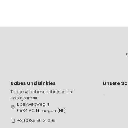
Babes und Binkies
Unsere So
Tagge
@babesundbinkies
auf
…
Instagram!❤️
Boekweitweg 4
6534 AC Nijmegen (NL)
+31(0)85 30 31 099