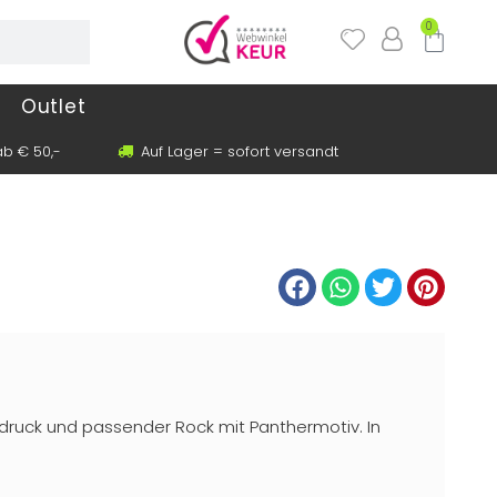
0
Outlet
b € 50,-
Auf Lager = sofort versandt
fdruck und passender Rock mit Panthermotiv. In