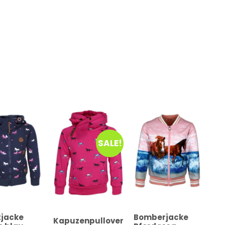
SALE!
jacke
Bomberjacke
Kapuzenpullover