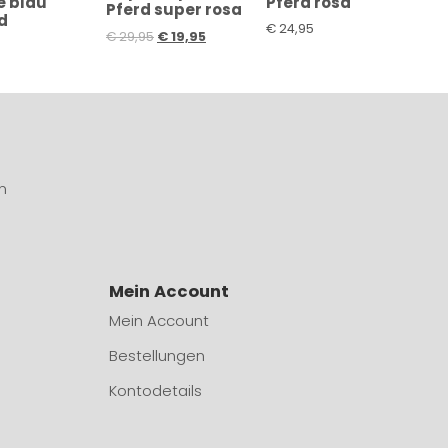
e blau
Pferd rosa
Pferd super rosa
d
€
24,95
€
29,95
€
19,95
n
Mein Account
Mein Account
Bestellungen
Kontodetails