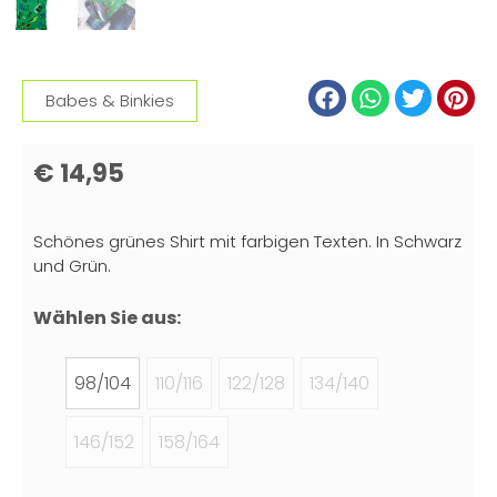
Babes & Binkies
€
14,95
Schönes grünes Shirt mit farbigen Texten. In Schwarz
und Grün.
Wählen Sie aus:
98/104
110/116
122/128
134/140
146/152
158/164