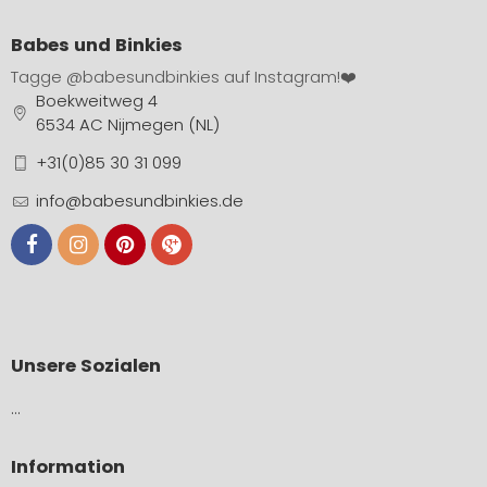
Babes und Binkies
Tagge
@babesundbinkies
auf Instagram!❤️
Boekweitweg 4
6534 AC Nijmegen (NL)
+31(0)85 30 31 099
info@babesundbinkies.de
Unsere Sozialen
…
Information