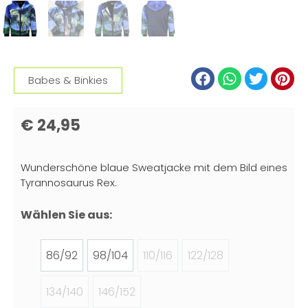
Babes & Binkies
€
24,95
Wunderschöne blaue Sweatjacke mit dem Bild eines
Tyrannosaurus Rex.
Wählen Sie aus:
86/92
98/104
110/116
122/128
134/140
146/152