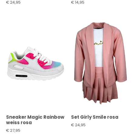
€
24,95
€
14,95
Sneaker Magic Rainbow
Set Girly Smile rosa
weiss rosa
€
24,95
€
27,95