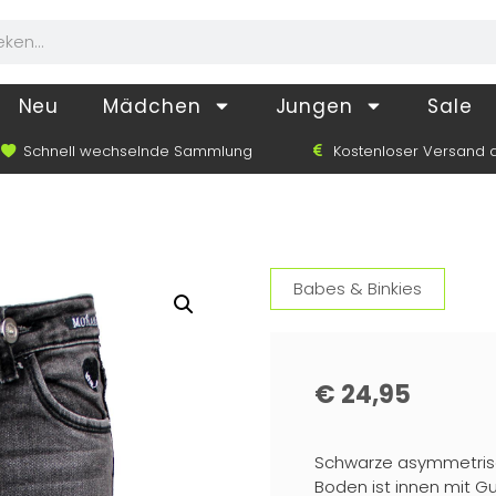
Neu
Mädchen
Jungen
Sale
Schnell wechselnde Sammlung
Kostenloser Versand a
Babes & Binkies
€
24,95
Schwarze asymmetrisch
Boden ist innen mit G