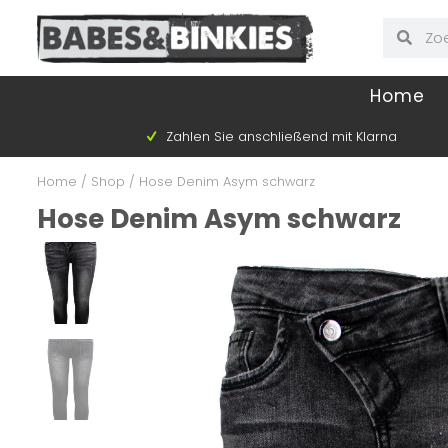
Home
Zahlen Sie anschließend mit Klarna
Home
/
Shop
/
Hose Denim Asym schwarz
Hose Denim Asym schwarz