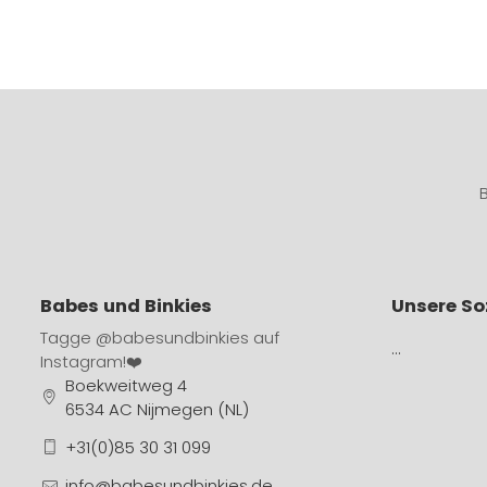
Babes und Binkies
Unsere So
Tagge
@babesundbinkies
auf
…
Instagram!❤️
Boekweitweg 4
6534 AC Nijmegen (NL)
+31(0)85 30 31 099
info@babesundbinkies.de