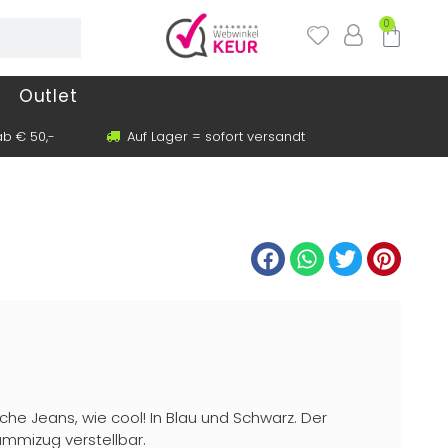
0
Outlet
b € 50,-
Auf Lager = sofort versandt
e Jeans, wie cool! In Blau und Schwarz. Der
ummizug verstellbar.