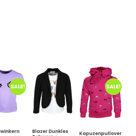
SALE!
SALE!
Zwinkern
Blazer Dunkles
Kapuzenpullover