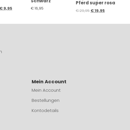
Schwarz
Pferd super rosa
€
9,95
€
16,95
€
29,95
€
19,95
n
Mein Account
Mein Account
Bestellungen
Kontodetails