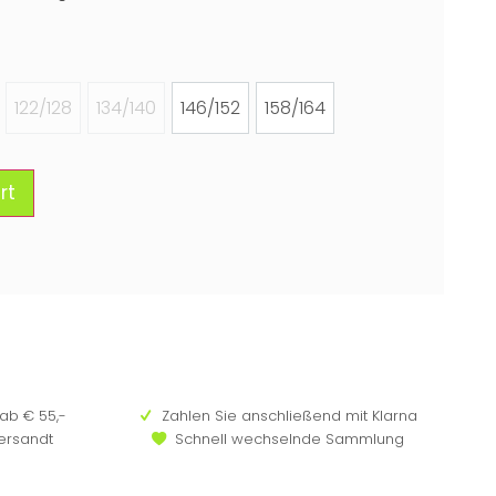
122/128
134/140
146/152
158/164
rt
ab € 55,-
Zahlen Sie anschließend mit Klarna
versandt
Schnell wechselnde Sammlung