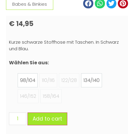
Babes & Binkies
€
14,95
Kurze schwarze Stoffhose mit Taschen. In Schwarz
und Blau.
Wählen Sie aus:
98/104
110/116
122/128
134/140
146/152
158/164
Add to cart