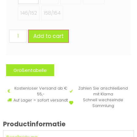
146/152
158/164
Add to cart
Größentabelle
Kostenloser Versand ab €
Zahlen Sie anschließend
55,-
mit Klarna
Schnell wechselnde
Auf Lager = sofort versandt
Sammlung
Productinformatie
Beschreibung