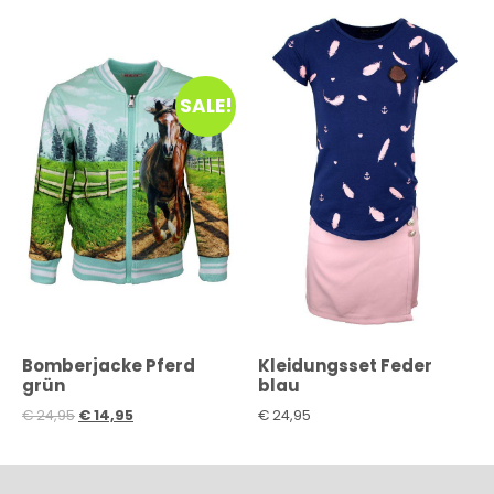
SALE!
Bomberjacke Pferd
Kleidungsset Feder
grün
blau
€
24,95
€
14,95
€
24,95