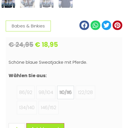
Babes & Binkies
€
24,95
€
18,95
Schöne blaue Sweatjacke mit Pferde.
Wählen Sie aus:
86/92
98/104
110/116
122/128
134/140
146/152