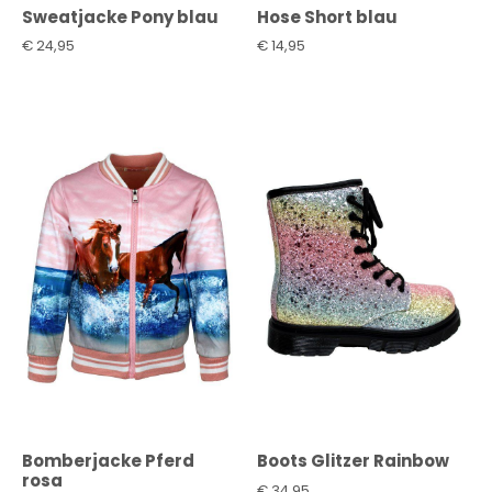
Sweatjacke Pony blau
Hose Short blau
€
24,95
€
14,95
Bomberjacke Pferd
Boots Glitzer Rainbow
rosa
€
34,95