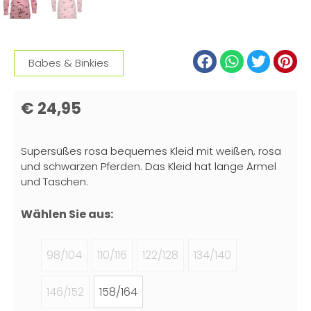
Babes & Binkies
€
24,95
Supersüßes rosa bequemes Kleid mit weißen, rosa
und schwarzen Pferden. Das Kleid hat lange Ärmel
und Taschen.
Wählen Sie aus:
98/104
110/116
122/128
134/140
146/152
158/164