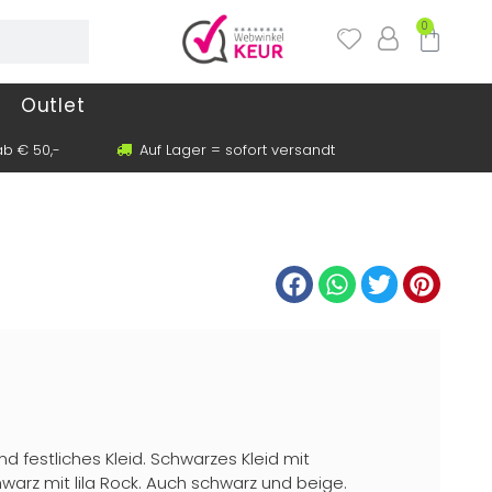
0
Outlet
b € 50,-
Auf Lager = sofort versandt
 festliches Kleid. Schwarzes Kleid mit
arz mit lila Rock. Auch schwarz und beige.