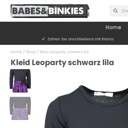
Home
Zahlen Sie anschließend mit Klarna
Home
/
Shop
/
Kleid Leoparty schwarz lila
Kleid Leoparty schwarz lila