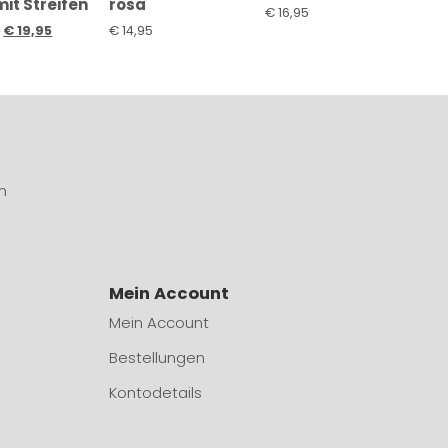
mit Streifen
rosa
€
16,95
5
€
19,95
€
14,95
n
Mein Account
Mein Account
Bestellungen
Kontodetails