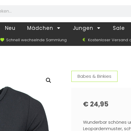
Neu
Mädchen
Jungen
Sale
Schnell wechselnde Sammlung
Kostenloser Versand a
Babes & Binkies
€
24,95
Wunderbar schönes und
Leopardenmuster, schw