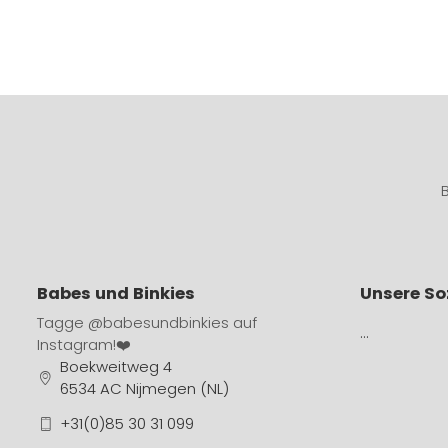
Babes und Binkies
Unsere So
Tagge
@babesundbinkies
auf
…
Instagram!❤️
Boekweitweg 4
6534 AC Nijmegen (NL)
+31(0)85 30 31 099