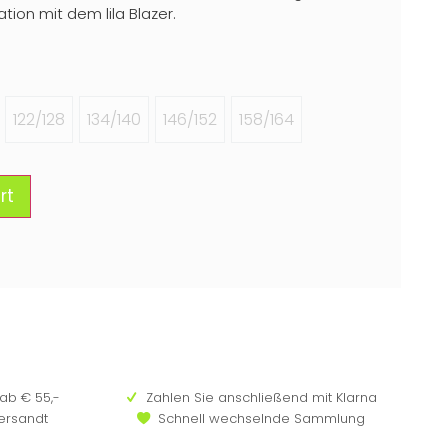
tion mit dem lila Blazer.
122/128
134/140
146/152
158/164
rt
ab € 55,-
Zahlen Sie anschließend mit Klarna
versandt
Schnell wechselnde Sammlung