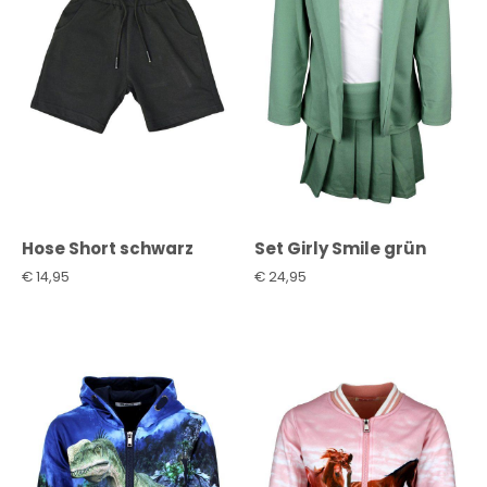
Hose Short schwarz
Set Girly Smile grün
€
14,95
€
24,95