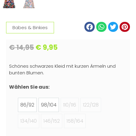
Babes & Binkies
€
14,95
€
9,95
Schönes schwarzes Kleid mit kurzen Ärmeln und
bunten Blumen.
Wählen Sie aus:
86/92
98/104
110/116
122/128
134/140
146/152
158/164