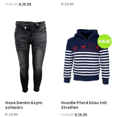
€
29,95
€
19,95
€
24,95
SALE!
Hose Denim Asym
Hoodie Pferd blau mit
schwarz
Streifen
€
24,95
€
24,95
€
19,95