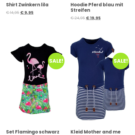
Shirt Zwinkern lila
Hoodie Pferd blau mit
Streifen
€
14,95
€
9,95
€
24,95
€
19,95
SALE!
SALE!
Set Flamingo schwarz
Kleid Mother and me