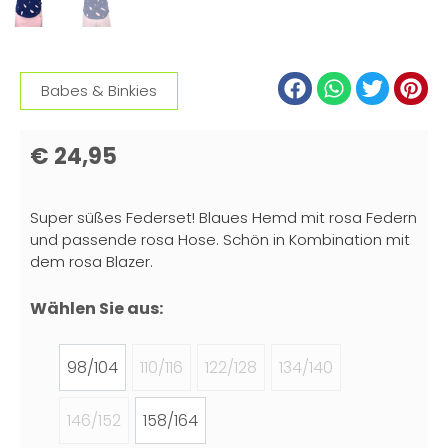
Babes & Binkies
€
24,95
Super süßes Federset! Blaues Hemd mit rosa Federn
und passende rosa Hose. Schön in Kombination mit
dem rosa Blazer.
Wählen Sie aus:
98/104
110/116
122/128
134/140
146/152
158/164