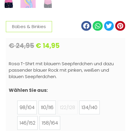
Babes & Binkies
€
24,95
€
14,95
Rosa T-Shirt mit blauem Seepferdchen und dazu
passender blauer Rock mit pinken, weißen und
blauen Seepferdchen.
Wählen Sie aus:
98/104
110/116
122/128
134/140
146/152
158/164