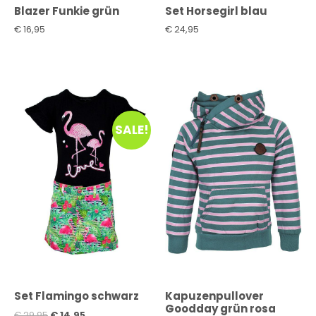
Blazer Funkie grün
Set Horsegirl blau
€
16,95
€
24,95
SALE!
Set Flamingo schwarz
Kapuzenpullover
Goodday grün rosa
€
29,95
€
14,95