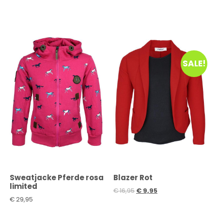
SALE!
Sweatjacke Pferde rosa
Blazer Rot
limited
€
16,95
€
9,95
€
29,95