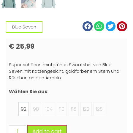
Blue Seven
€
25,99
Super schönes mintgrünes Sweatshirt von Blue
Seven mit Katzengesicht, goldfarbenem Stern und
Rüschen an den Ärmeln.
Wählen Sie aus:
92
98
104
110
116
122
128
Add to cart