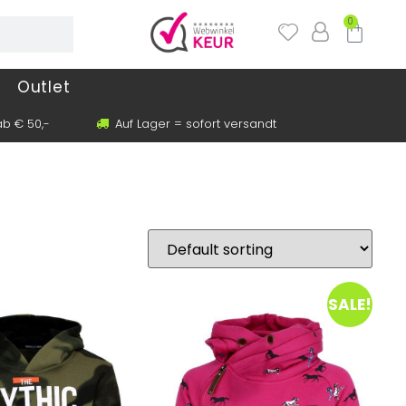
0
Outlet
b € 50,-
Auf Lager = sofort versandt
SALE!