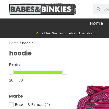
Home
Zahlen Sie anschließend mit Klarna
Home
/
hoodie
hoodie
Preis
20 — 30
Marke
Babes & Binkies
(4)