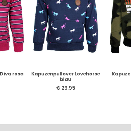
Diva rosa
Kapuzenpullover Lovehorse
Kapuze
blau
€
29,95