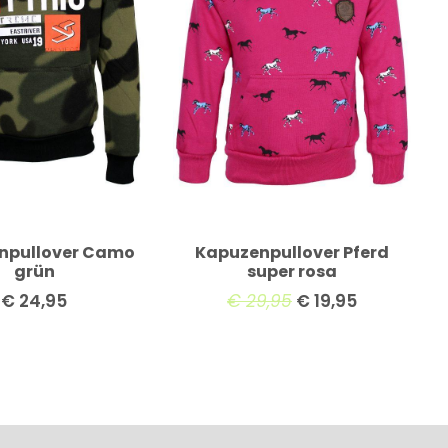
npullover Camo
Kapuzenpullover Pferd
grün
super rosa
€
24,95
€
29,95
€
19,95