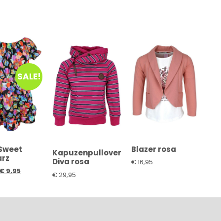
SALE!
 Sweet
Blazer rosa
Kapuzenpullover
rz
Diva rosa
€
16,95
€
9,95
€
29,95