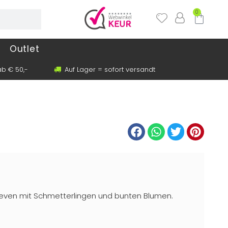
0
Outlet
b € 50,-
Auf Lager = sofort versandt
seven mit Schmetterlingen und bunten Blumen.