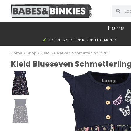
Home
Zahlen Sie anschließend mit Klarna
Home
/
Shop
/
Kleid Blueseven Schmetterling blau
Kleid Blueseven Schmetterling