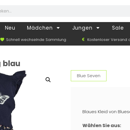
Neu
Mädchen
Jungen
Sale
Schnell wechselnde Sammlung
Kostenloser Versand a
 blau
Blue Seven
Blaues Kleid von Blue
Wählen Sie aus: