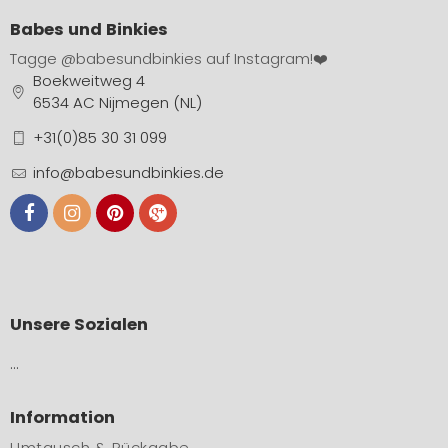
Babes und Binkies
Tagge
@babesundbinkies
auf Instagram!❤️
Boekweitweg 4
6534 AC Nijmegen (NL)
+31(0)85 30 31 099
info@babesundbinkies.de
Unsere Sozialen
…
Information
Umtausch & Rückgabe