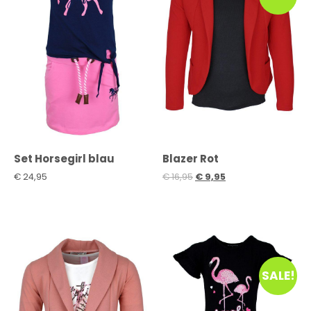
Set Horsegirl blau
Blazer Rot
€
24,95
€
16,95
€
9,95
SALE!