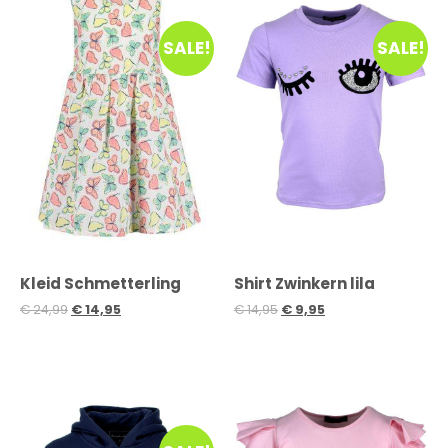
SALE!
SALE!
Kleid Schmetterling
Shirt Zwinkern lila
€
24,99
€
14,95
€
14,95
€
9,95