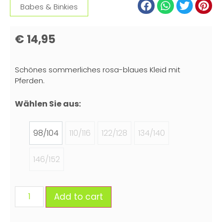
Babes & Binkies
€
14,95
Schönes sommerliches rosa-blaues Kleid mit
Pferden.
Wählen Sie aus:
98/104
110/116
122/128
134/140
146/152
Add to cart