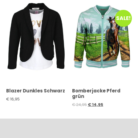
SALE!
Blazer Dunkles Schwarz
Bomberjacke Pferd
grün
€
16,95
€
24,95
€
14,95