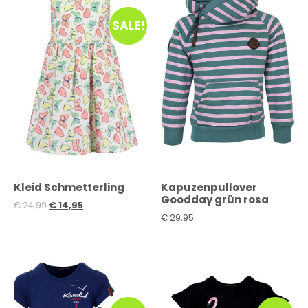
SALE!
Kleid Schmetterling
Kapuzenpullover
Goodday grün rosa
€
24,99
€
14,95
€
29,95