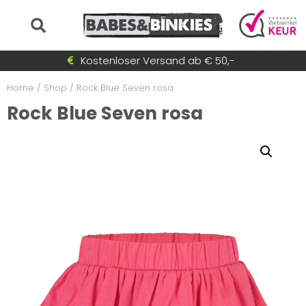
Auf Lager = sofort versandt
Zahlen Sie anschließend mit Klarna
Schnell wechselnde Sammlung
Kostenloser Versand ab € 50,-
Home
/
Shop
/
Rock Blue Seven rosa
Rock Blue Seven rosa