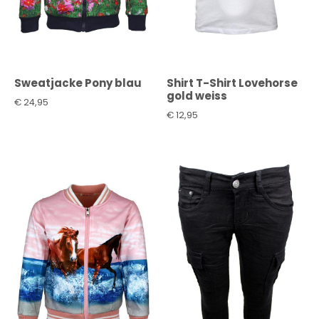
Sweatjacke Pony blau
Shirt T-Shirt Lovehorse
gold weiss
€
24,95
€
12,95